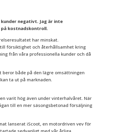
kunder negativt. Jag är inte
s på kostnadskontroll.
relseresultatet har minskat.
ll försiktighet och återhållsamhet kring
ning från våra professionella kunder och då
atet beror både på den lägre omsättningen
vi kan ta ut på marknaden.
en varit hög även under vinterhalvåret. När
ågan till en mer säsongsbetonad försäljning
nat lanserat iScoot, en motordriven vev för
startade sedvanligt med vår årliga