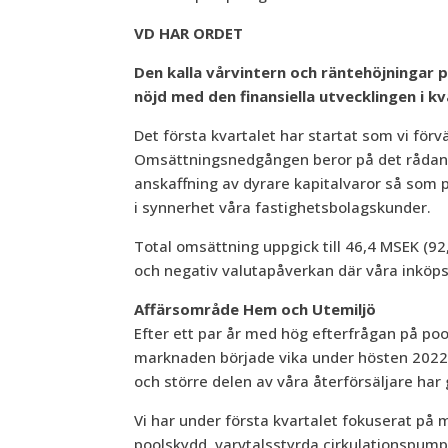
VD HAR ORDET
Den kalla vårvintern och räntehöjningar 
nöjd med den finansiella utvecklingen i k
Det första kvartalet har startat som vi fö
Omsättningsnedgången beror på det rådande 
anskaffning av dyrare kapitalvaror så som p
i synnerhet våra fastighetsbolagskunder.
Total omsättning uppgick till 46,4 MSEK (92
och negativ valutapåverkan där våra inköpspr
Affärsområde Hem och Utemiljö
Efter ett par år med hög efterfrågan på po
marknaden började vika under hösten 2022 p
och större delen av våra återförsäljare har 
Vi har under första kvartalet fokuserat på 
poolskydd, varvtalsstyrda cirkulationspump