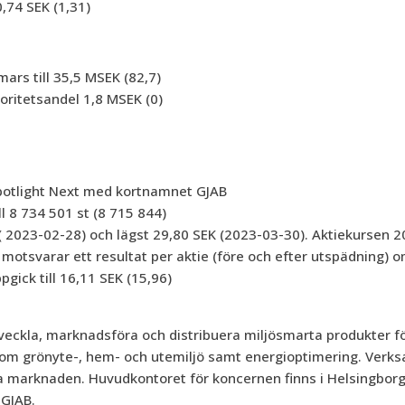
0,74 SEK (1,31)
ars till 35,5 MSEK (82,7)
noritetsandel 1,8 MSEK (0)
Spotlight Next med kortnamnet GJAB
ll 8 734 501 st (8 715 844)
 ( 2023-02-28) och lägst 29,80 SEK (2023-03-30). Aktiekursen 
 motsvarar ett resultat per aktie (före och efter utspädning) o
pgick till 16,11 SEK (15,96)
tveckla, marknadsföra och distribuera miljösmarta produkter f
nom grönyte-, hem- och utemiljö samt energioptimering. Verk
ka marknaden. Huvudkontoret för koncernen finns i Helsingborg
 GJAB.