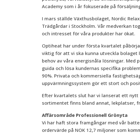
Academy som i år fokuserade på försäljning 
I mars ställde Växthusbolaget, Nordic Rela
Trädgårdar i Stockholm. Vår medverkan t
och intresset för våra produkter har ökat.
Optiheat har under första kvartalet påbörja
viktig för att vi ska kunna utveckla bolaget
behov av våra energisnåla lösningar. Med p
guida och lösa kundernas specifika problem o
90%. Privata och kommersiella fastighetsäg
uppvärmningssystem gör ett stort och positi
Efter kvartalets slut har vi lanserat ett ny
sortimentet finns bland annat, lekplatser, 
Affärsområde Professionell Grönyta
Vi har haft stora framgångar med vår batter
ordervärde på NOK 12,7 miljoner som komm