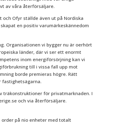
t av våra återförsäljare.
t och Ofyr ställde även ut på Nordiska
r skapat en positiv varumärkeskännedom
ng. Organisationen vi bygger nu är oerhört
uropeiska länder, där vi ser ett enormt
ompetens inom energiförsörjning kan vi
förbrukning till i vissa fall upp mot
ärmning borde premieras högre. Rätt
r fastighetsägarna.
av träkonstruktioner för privatmarknaden. I
rige.se och via återförsäljare.
t order på nio enheter med totalt