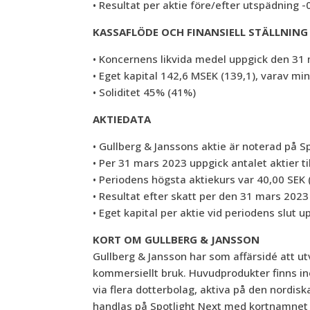
• Resultat per aktie före/efter utspädning -
KASSAFLÖDE OCH FINANSIELL STÄLLNING
• Koncernens likvida medel uppgick den 31 m
• Eget kapital 142,6 MSEK (139,1), varav mi
• Soliditet 45% (41%)
AKTIEDATA
• Gullberg & Janssons aktie är noterad på 
• Per 31 mars 2023 uppgick antalet aktier ti
• Periodens högsta aktiekurs var 40,00 SEK
• Resultat efter skatt per den 31 mars 2023
• Eget kapital per aktie vid periodens slut up
KORT OM GULLBERG & JANSSON
Gullberg & Jansson har som affärsidé att u
kommersiellt bruk. Huvudprodukter finns i
via flera dotterbolag, aktiva på den nordis
handlas på Spotlight Next med kortnamnet