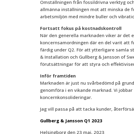
Omställningen från fossildrivna verktyg och 
allmänna inställningen mot att minska de fo
arbetsmiljön med mindre buller och vibratio
Fortsatt fokus på kostnadskontroll
När den generella marknaden viker är det en
koncernsamordningen där en del varit att 
färdig under Q2. För att ytterligare samla 
& Installation och Gullberg & Jansson of S
förutsättningar för att styra och effektivi
Inför framtiden
Marknaden är just nu svårbedömd på grund a
genomföra i en vikande marknad. Vi jobbar k
koncernkonsolideringar.
Jag vill passa på att tacka kunder, återför
Gullberg & Jansson Q1 2023
Helsingborg den 23 maj, 2023