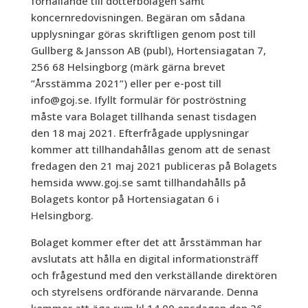
förhållande till dotterbolagen samt
koncernredovisningen. Begäran om sådana
upplysningar göras skriftligen genom post till
Gullberg & Jansson AB (publ), Hortensiagatan 7,
256 68 Helsingborg (märk gärna brevet
”Årsstämma 2021”) eller per e-post till
info@goj.se. Ifyllt formulär för poströstning
måste vara Bolaget tillhanda senast tisdagen
den 18 maj 2021. Efterfrågade upplysningar
kommer att tillhandahållas genom att de senast
fredagen den 21 maj 2021 publiceras på Bolagets
hemsida www.goj.se samt tillhandahålls på
Bolagets kontor på Hortensiagatan 6 i
Helsingborg.
Bolaget kommer efter det att årsstämman har
avslutats att hålla en digital informationsträff
och frågestund med den verkställande direktören
och styrelsens ordförande närvarande. Denna