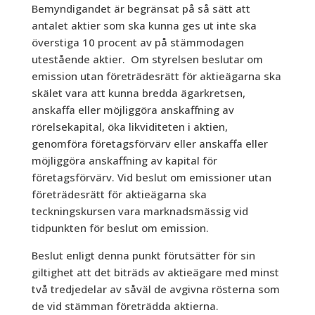
Bemyndigandet är begränsat på så sätt att
antalet aktier som ska kunna ges ut inte ska
överstiga 10 procent av på stämmodagen
utestående aktier. Om styrelsen beslutar om
emission utan företrädesrätt för aktieägarna ska
skälet vara att kunna bredda ägarkretsen,
anskaffa eller möjliggöra anskaffning av
rörelsekapital, öka likviditeten i aktien,
genomföra företagsförvärv eller anskaffa eller
möjliggöra anskaffning av kapital för
företagsförvärv. Vid beslut om emissioner utan
företrädesrätt för aktieägarna ska
teckningskursen vara marknadsmässig vid
tidpunkten för beslut om emission.
Beslut enligt denna punkt förutsätter för sin
giltighet att det biträds av aktieägare med minst
två tredjedelar av såväl de avgivna rösterna som
de vid stämman företrädda aktierna.