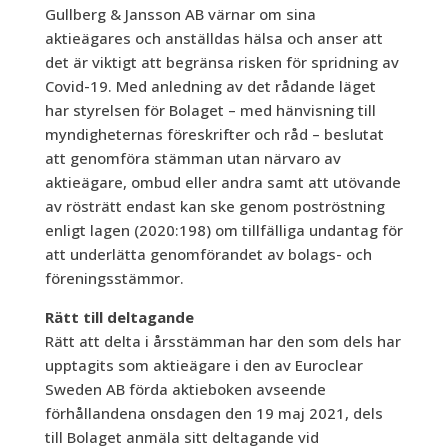
Gullberg & Jansson AB värnar om sina
aktieägares och anställdas hälsa och anser att
det är viktigt att begränsa risken för spridning av
Covid-19. Med anledning av det rådande läget
har styrelsen för Bolaget – med hänvisning till
myndigheternas föreskrifter och råd – beslutat
att genomföra stämman utan närvaro av
aktieägare, ombud eller andra samt att utövande
av rösträtt endast kan ske genom poströstning
enligt lagen (2020:198) om tillfälliga undantag för
att underlätta genomförandet av bolags- och
föreningsstämmor.
Rätt till deltagande
Rätt att delta i årsstämman har den som dels har
upptagits som aktieägare i den av Euroclear
Sweden AB förda aktieboken avseende
förhållandena onsdagen den 19 maj 2021, dels
till Bolaget anmäla sitt deltagande vid