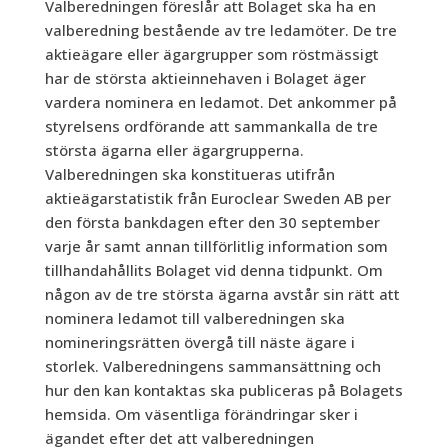
Valberedningen föreslår att Bolaget ska ha en
valberedning bestående av tre ledamöter. De tre
aktieägare eller ägargrupper som röstmässigt
har de största aktieinnehaven i Bolaget äger
vardera nominera en ledamot. Det ankommer på
styrelsens ordförande att sammankalla de tre
största ägarna eller ägargrupperna.
Valberedningen ska konstitueras utifrån
aktieägarstatistik från Euroclear Sweden AB per
den första bankdagen efter den 30 september
varje år samt annan tillförlitlig information som
tillhandahållits Bolaget vid denna tidpunkt. Om
någon av de tre största ägarna avstår sin rätt att
nominera ledamot till valberedningen ska
nomineringsrätten övergå till näste ägare i
storlek. Valberedningens sammansättning och
hur den kan kontaktas ska publiceras på Bolagets
hemsida. Om väsentliga förändringar sker i
ägandet efter det att valberedningen