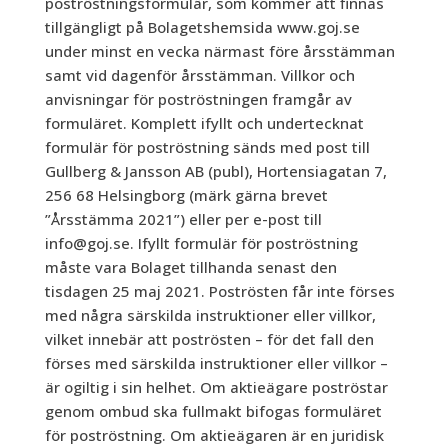
poströstningsformulär, som kommer att finnas
tillgängligt på Bolagetshemsida www.goj.se
under minst en vecka närmast före årsstämman
samt vid dagenför årsstämman. Villkor och
anvisningar för poströstningen framgår av
formuläret. Komplett ifyllt och undertecknat
formulär för poströstning sänds med post till
Gullberg & Jansson AB (publ), Hortensiagatan 7,
256 68 Helsingborg (märk gärna brevet
”Årsstämma 2021”) eller per e-post till
info@goj.se. Ifyllt formulär för poströstning
måste vara Bolaget tillhanda senast den
tisdagen 25 maj 2021. Poströsten får inte förses
med några särskilda instruktioner eller villkor,
vilket innebär att poströsten – för det fall den
förses med särskilda instruktioner eller villkor –
är ogiltig i sin helhet. Om aktieägare poströstar
genom ombud ska fullmakt bifogas formuläret
för poströstning. Om aktieägaren är en juridisk