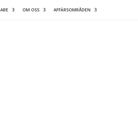
RARE
OM OSS
AFFÄRSOMRÅDEN