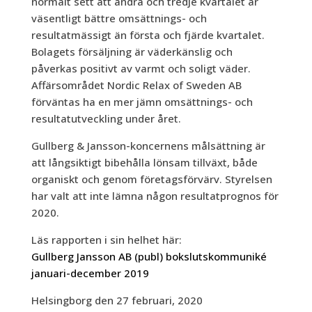
normalt sett att andra och tredje kvartalet är
väsentligt bättre omsättnings- och
resultatmässigt än första och fjärde kvartalet.
Bolagets försäljning är väderkänslig och
påverkas positivt av varmt och soligt väder.
Affärsområdet Nordic Relax of Sweden AB
förväntas ha en mer jämn omsättnings- och
resultatutveckling under året.
Gullberg & Jansson-koncernens målsättning är
att långsiktigt bibehålla lönsam tillväxt, både
organiskt och genom företagsförvärv. Styrelsen
har valt att inte lämna någon resultatprognos för
2020.
Läs rapporten i sin helhet här:
Gullberg Jansson AB (publ) bokslutskommuniké
januari-december 2019
Helsingborg den 27 februari, 2020