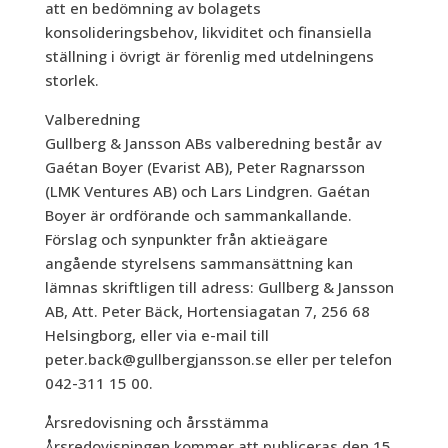
att en bedömning av bolagets
konsolideringsbehov, likviditet och finansiella
ställning i övrigt är förenlig med utdelningens
storlek.
Valberedning
Gullberg & Jansson ABs valberedning består av
Gaétan Boyer (Evarist AB), Peter Ragnarsson
(LMK Ventures AB) och Lars Lindgren. Gaétan
Boyer är ordförande och sammankallande.
Förslag och synpunkter från aktieägare
angående styrelsens sammansättning kan
lämnas skriftligen till adress: Gullberg & Jansson
AB, Att. Peter Bäck, Hortensiagatan 7, 256 68
Helsingborg, eller via e-mail till
peter.back@gullbergjansson.se eller per telefon
042-311 15 00.
Årsredovisning och årsstämma
Årsredovisningen kommer att publiceras den 15