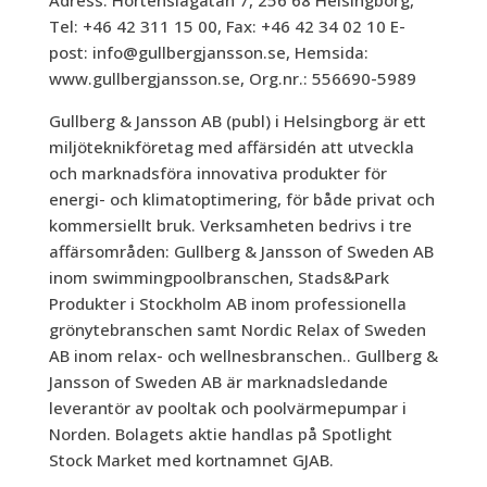
Adress: Hortensiagatan 7, 256 68 Helsingborg,
Tel: +46 42 311 15 00, Fax: +46 42 34 02 10 E-
post: info@gullbergjansson.se, Hemsida:
www.gullbergjansson.se, Org.nr.: 556690-5989
Gullberg & Jansson AB (publ) i Helsingborg är ett
miljöteknikföretag med affärsidén att utveckla
och marknadsföra innovativa produkter för
energi- och klimatoptimering, för både privat och
kommersiellt bruk. Verksamheten bedrivs i tre
affärsområden: Gullberg & Jansson of Sweden AB
inom swimmingpoolbranschen, Stads&Park
Produkter i Stockholm AB inom professionella
grönytebranschen samt Nordic Relax of Sweden
AB inom relax- och wellnesbranschen.. Gullberg &
Jansson of Sweden AB är marknadsledande
leverantör av pooltak och poolvärmepumpar i
Norden. Bolagets aktie handlas på Spotlight
Stock Market med kortnamnet GJAB.