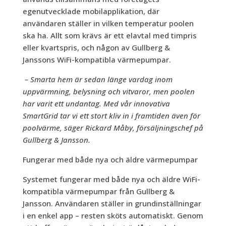
egenutvecklade mobilapplikation, där
användaren ställer in vilken temperatur poolen
ska ha. Allt som krävs är ett elavtal med timpris
eller kvartspris, och någon av Gullberg &
Janssons WiFi-kompatibla värmepumpar.
– Smarta hem är sedan länge vardag inom
uppvärmning, belysning och vitvaror, men poolen
har varit ett undantag. Med vår innovativa
SmartGrid tar vi ett stort kliv in i framtiden även för
poolvärme, säger
Rickard Måby
, försäljningschef på
Gullberg & Jansson.
Fungerar med både nya och äldre värmepumpar
Systemet fungerar med b
å
de nya och äldre WiFi-
kompatibla vä
rmepumpar frå
n Gullberg &
Jansson. Användaren stä
ller in grundinst
ällningar
i en enkel app – resten sköts automatiskt. Genom