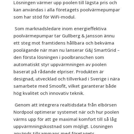
Lösningen värmer upp poolen till lägsta pris och
kan användas i alla företagets poolvärmepumpar
som har stöd för WiFi-modul.
Som marknadsledare inom energieffektiva
poolvärmepumpar tar Gullberg & Jansson ännu
ett steg mot framtidens hållbara och bekväma
poolägande när man nu lanserar G&J SmartGrid –
den första lösningen i poolbranschen som
automatiskt styr uppvärmningen av poolen
baserat på rådande elpriser. Produkten är
designad, utvecklad och tillverkad i Sverige i nära
samarbete med Smoofit, vilket garanterar både
hög kvalitet och innovativ teknik.
Genom att integrera realtidsdata fr
å
n elbörsen
Nordpool optimerar systemet när och hur poolen
värms upp för att ge maximal komfort till så låg
uppvärmningskostnad som möjligt. Lösningen
används tillsammans med företagets