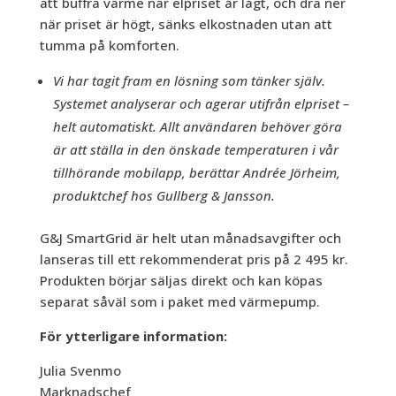
att buffra värme när elpriset ä
r l
å
gt, och dra ner
när priset ä
r h
ö
gt, s
änks elkostnaden utan att
tumma på komforten.
Vi har tagit fram en lösning som tänker själv.
Systemet analyserar och agerar utifr
å
n elpriset –
helt automatiskt. Allt användaren behöver göra
är att ställa in den önskade temperaturen i vår
tillhörande mobilapp, berättar Andrée Jörheim,
produktchef hos Gullberg & Jansson.
G&J SmartGrid är helt utan m
å
nadsavgifter och
lanseras till ett rekommenderat pris på 2 495 kr.
Produkten börjar säljas direkt och kan kö
pas
separat såväl som i paket med värmepump.
För ytterligare information:
Julia Svenmo
Marknadschef