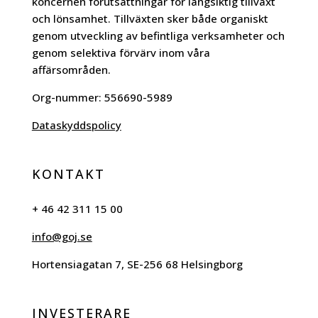
koncernen förutsättningar för långsiktig tillväxt
och lönsamhet. Tillväxten sker både organiskt
genom utveckling av befintliga verksamheter och
genom selektiva förvärv inom våra
affärsområden.
Org-nummer:
556690-5989
Dataskyddspolicy
KONTAKT
+ 46 42 311 15 00
info@goj.se
Hortensiagatan 7, SE-256 68 Helsingborg
INVESTERARE