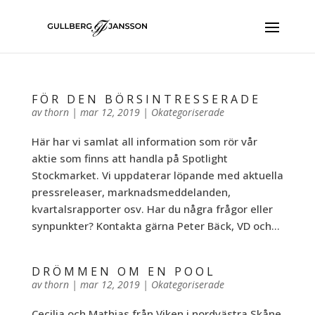
FÖR DEN BÖRSINTRESSERADE
av
thorn
|
mar 12, 2019
|
Okategoriserade
Här har vi samlat all information som rör vår
aktie som finns att handla på Spotlight
Stockmarket. Vi uppdaterar löpande med aktuella
pressreleaser, marknadsmeddelanden,
kvartalsrapporter osv. Har du några frågor eller
synpunkter? Kontakta gärna Peter Bäck, VD och...
DRÖMMEN OM EN POOL
av
thorn
|
mar 12, 2019
|
Okategoriserade
Cecilia och Mathias från Viken i nordvästra Skåne